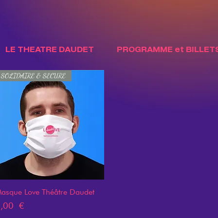
LE THEATRE DAUDET
PROGRAMME et BILLET
SOLIDAIRE & SECURE
asque Love Théâtre Daudet
Aperçu rapide
rix
,00 €