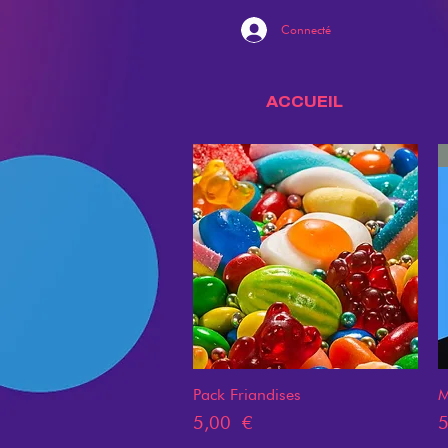
Connecté
ACCUEIL
Pack Friandises
Aperçu rapide
M
Prix
P
5,00 €
5